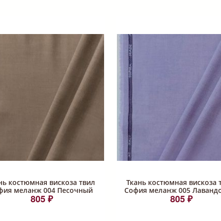
нь костюмная вискоза твил
Ткань костюмная вискоза 
фия меланж 004 Песочный
София меланж 005 Лаванд
805 ₽
805 ₽