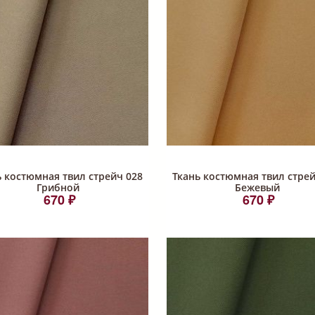
ь костюмная твил стрейч 028
Ткань костюмная твил стрей
Грибной
Бежевый
670 ₽
670 ₽