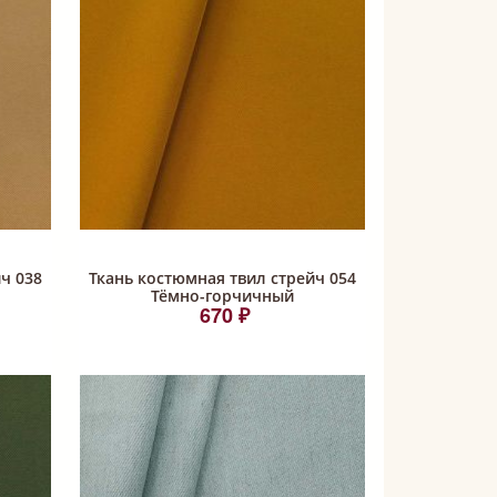
ч 038
Ткань костюмная твил стрейч 054
Тёмно-горчичный
670 ₽