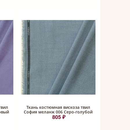
твил
Ткань костюмная вискоза твил
овый
София меланж 006 Серо-голубой
805 ₽