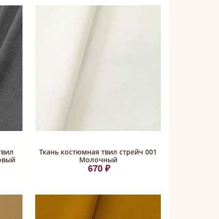
твил
Ткань костюмная твил стрейч 001
овый
Молочный
670 ₽