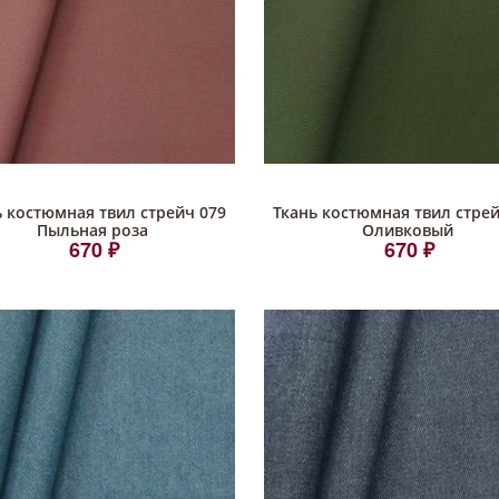
ь костюмная твил стрейч 079
Ткань костюмная твил стрей
Пыльная роза
Оливковый
670 ₽
670 ₽