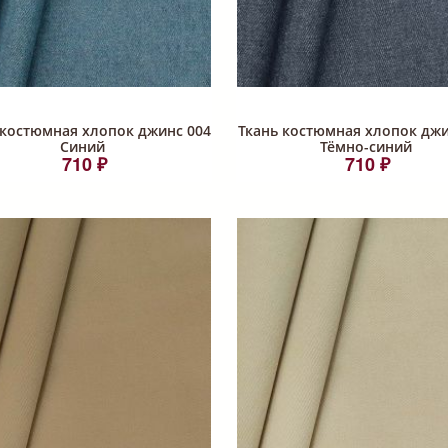
 костюмная хлопок джинс 004
Ткань костюмная хлопок джи
Синий
Тёмно-синий
710 ₽
710 ₽