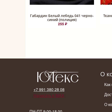
Габардин Белый лебедь 041 черно-
Ткан
синий (полиция)
255 ₽
О к
Как 
+7 991 380 28 08
Дос
Написать в MAX
О к
ПН-ПТ 9.00-18.00