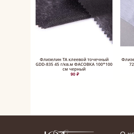
Флизелин ТА клеевой точечный
Флизе
GDD-835 45 г/кв.м ФАСОВКА 100*100
72
см черный
90 ₽
О к