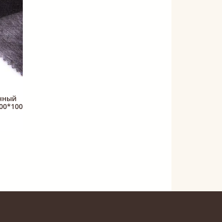
чный
00*100