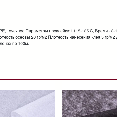
Е, точечное Параметры проклейки: t 115-135 C, Время - 8-1
отность основы 20 гр/м2 Плотность нанесения клея 5 гр/м2
онах по 100м.