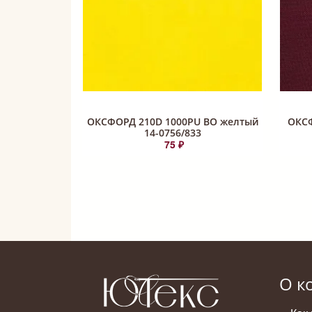
ОКСФОРД 210D 1000PU ВО желтый
ОКСФ
14-0756/833
75 ₽
О к