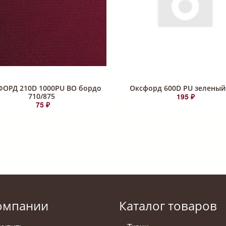
ОРД 210D 1000PU ВО бордо
Оксфорд 600D PU зеленый
710/875
195 ₽
75 ₽
омпании
Каталог товаров