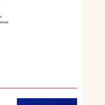
и
лении