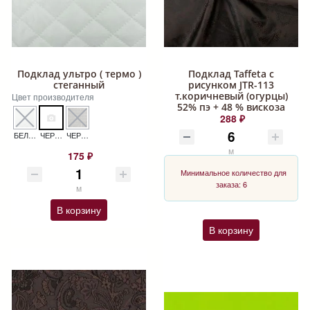
Подклад ультро ( термо )
Подклад Taffeta с
стеганный
рисунком JTR-113
т.коричневый (огурцы)
Цвет производителя
52% пэ + 48 % вискоза
288 ₽
БЕЛЫЙ УЛЬТРА СТЕЖКА
ЧЕРНЫЙ КРУПНАЯ УЛЬТРА СТЕЖКА
ЧЕРНЫЙ МЕЛКАЯ УЛЬТРА СТЕЖКА
м
175 ₽
Минимальное количество для
заказа: 6
м
В корзину
В корзину